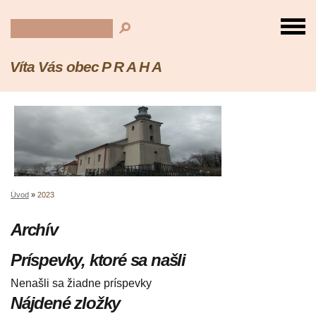
Víta Vás obec P R A H A
Úvod
»
2023
Archív
Príspevky, ktoré sa našli
Nenašli sa žiadne príspevky
Nájdené zložky