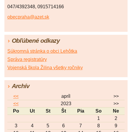
047/4392348, 0915714166
obecpraha@azet.sk
Obľúbené odkazy
Súkromná stránka o obci Lehôtka
Správa registratúry
Vojenská škola Žilina všetky ročniky
Archív
<<
apríl
>>
<<
2023
>>
Po
Ut
St
Št
Pia
So
Ne
1
2
3
4
5
6
7
8
9