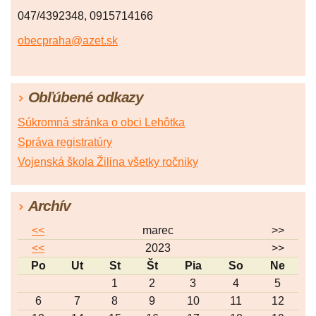
047/4392348, 0915714166
obecpraha@azet.sk
Obľúbené odkazy
Súkromná stránka o obci Lehôtka
Správa registratúry
Vojenská škola Žilina všetky ročniky
Archív
<<
marec
>>
<<
2023
>>
Po
Ut
St
Št
Pia
So
Ne
1
2
3
4
5
6
7
8
9
10
11
12