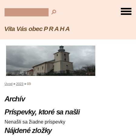
Víta Vás obec P R A H A
Úvod
»
2023
»
03
Archív
Príspevky, ktoré sa našli
Nenašli sa žiadne príspevky
Nájdené zložky