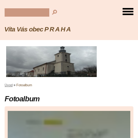
Víta Vás obec P R A H A
Úvod
»
Fotoalbum
Fotoalbum