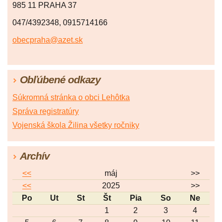
985 11 PRAHA 37
047/4392348, 0915714166
obecpraha@azet.sk
Obľúbené odkazy
Súkromná stránka o obci Lehôtka
Správa registratúry
Vojenská škola Žilina všetky ročniky
Archív
<<
máj
>>
<<
2025
>>
Po
Ut
St
Št
Pia
So
Ne
1
2
3
4