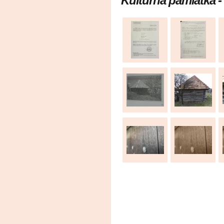
Kultúrna pamiatka -