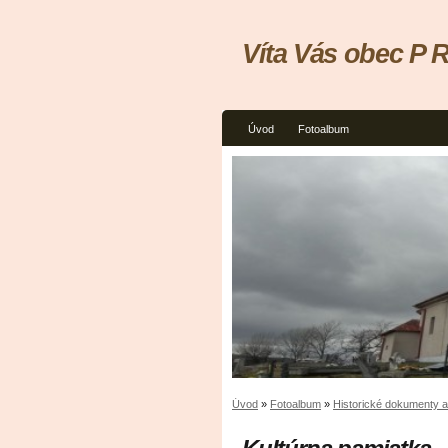
Víta Vás obec P 
Úvod
Fotoalbum
Úvod
»
Fotoalbum
»
Historické dokumenty a