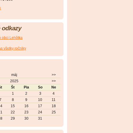
k
 odkazy
 obci Lehôtka
na všetky ročniky
máj
>>
2025
>>
St
Št
Pia
So
Ne
1
2
3
4
7
8
9
10
11
14
15
16
17
18
21
22
23
24
25
28
29
30
31