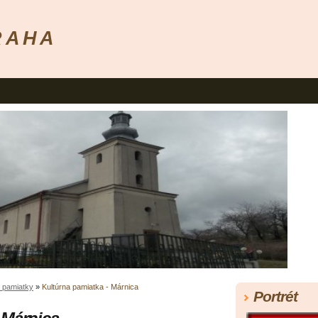
R A H A
 pamiatky
»
Kultúrna pamiatka - Márnica
Portrét