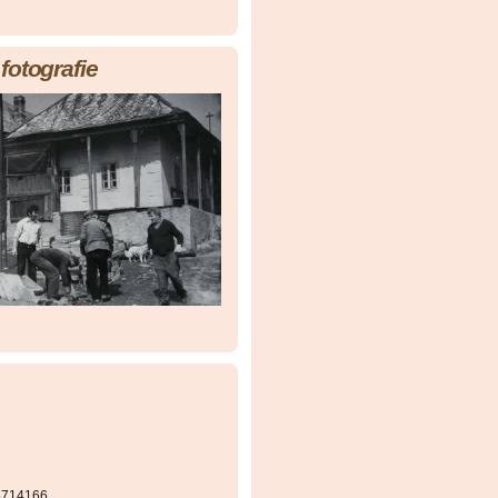
fotografie
5714166