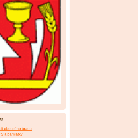
m
sti obecného úradu
ty a pamiatky