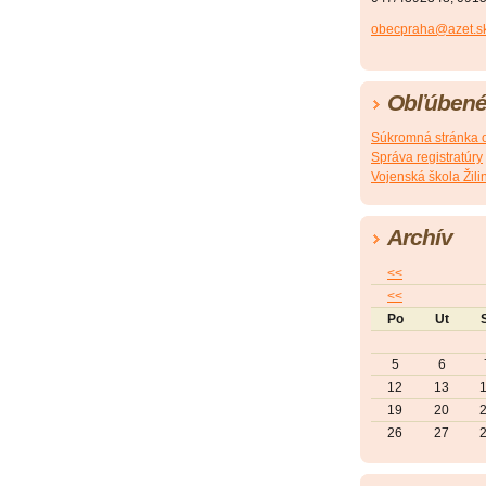
obecpraha@azet.s
Obľúbené
Súkromná stránka o
Správa registratúry
Vojenská škola Žili
Archív
<<
<<
Po
Ut
5
6
12
13
19
20
26
27