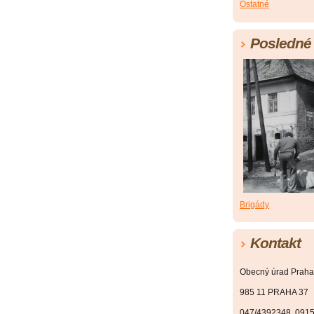
Ostatné
Posledné 
Brigády
Kontakt
Obecný úrad Praha
985 11 PRAHA 37
047/4392348, 091