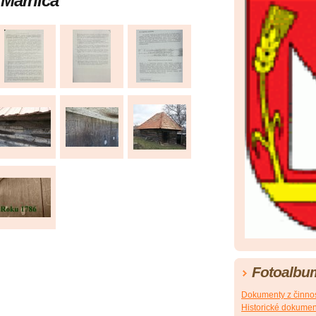
 Márnica
Fotoalbu
Dokumenty z činno
Historické dokumen